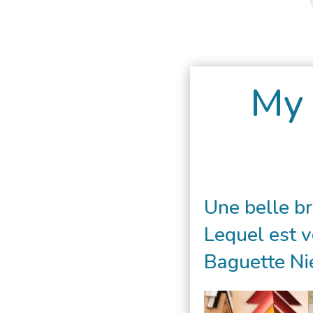
My 
Une belle br
Lequel est v
Baguette N
i