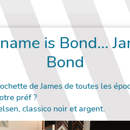
name is Bond… J
Bond
ochette de James de toutes les épo
otre préf ?
elsen
, classico noir et argent.