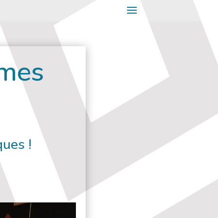
ames
ques !